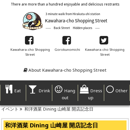
There are more than a hundred enjoyable and delicious restrants
Kawahara-cho Shopping
Gorokunomichi
Kawahara-cho Shopping
Street
Street
About Kawahara-cho Shopping Street
Eat
Drink
Hang
Dress
Other
out
up
イベント
和洋酒菜 Dining 山崎屋 開店記念日
和洋酒菜 Dining 山崎屋 開店記念日