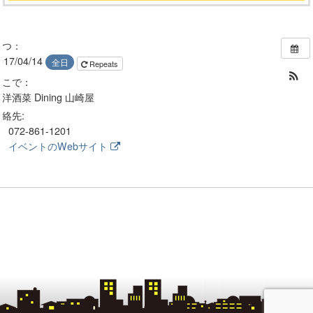
いつ：
017/04/14
全日
Repeats
どこで：
洋酒菜 Dining 山崎屋
連絡先:
072-861-1201
イベントのWebサイト