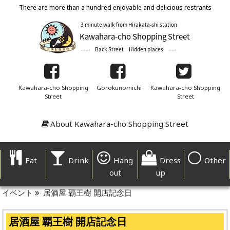
There are more than a hundred enjoyable and delicious restrants
Kawahara-cho Shopping
Gorokunomichi
Kawahara-cho Shopping
Street
Street
About Kawahara-cho Shopping Street
Eat
Drink
Hang
Dress
Other
out
up
イベント
居酒屋 覇王樹 開店記念日
居酒屋 覇王樹 開店記念日