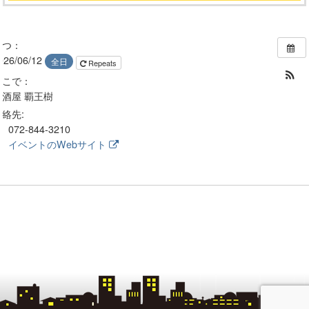
いつ：
026/06/12
全日
Repeats
どこで：
居酒屋 覇王樹
連絡先:
072-844-3210
イベントのWebサイト