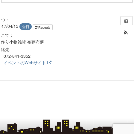
いつ：
017/04/15
全日
Repeats
どこで：
手作り小物雑貨 布夢布夢
連絡先:
072-841-3352
イベントのWebサイト