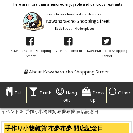
There are more than a hundred enjoyable and delicious restrants
Kawahara-cho Shopping
Gorokunomichi
Kawahara-cho Shopping
Street
Street
About Kawahara-cho Shopping Street
Eat
Drink
Hang
Dress
Other
out
up
イベント
手作り小物雑貨 布夢布夢 開店記念日
手作り小物雑貨 布夢布夢 開店記念日