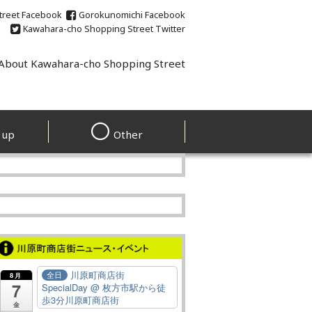
treet
Facebook
Gorokunomichi
Facebook
Kawahara-cho Shopping Street
Twitter
About Kawahara-cho Shopping Street
 up
Other
川原町商店街
全日
8月
7
SpecialDay
@ 枚方市駅から徒
歩3分川原町商店街
金