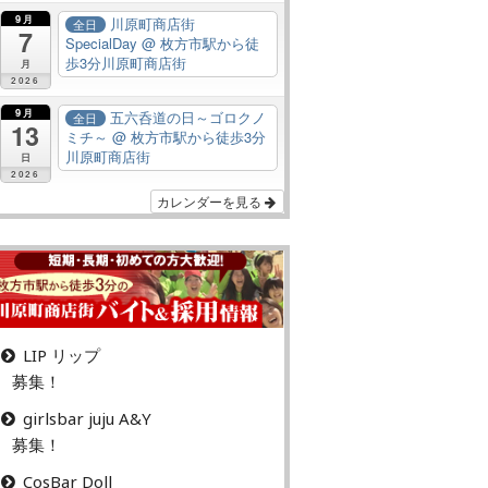
9月
川原町商店街
全日
7
SpecialDay
@ 枚方市駅から徒
歩3分川原町商店街
月
2026
9月
五六呑道の日～ゴロクノ
全日
13
ミチ～
@ 枚方市駅から徒歩3分
川原町商店街
日
2026
カレンダーを見る
LIP リップ
募集！
girlsbar juju A&Y
募集！
CosBar Doll