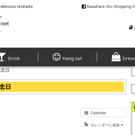
Kawahara-cho Shopping S
delicious restrants
Drink
Hang out
Dress
記念日
記念日
Calendar
カレンダーに追加