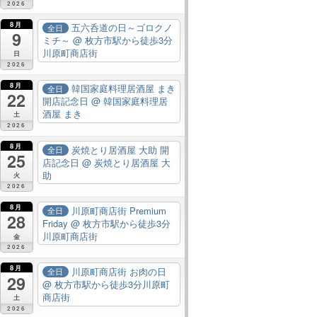
2026
8月
五六呑道の日～ゴロクノ
全日
9
ミチ～
@ 枚方市駅から徒歩3分
川原町商店街
日
2026
8月
韓国家庭料理居酒屋 まき
全日
22
開店記念日
@ 韓国家庭料理居
酒屋 まき
土
2026
8月
炭焼とり居酒屋 大助 開
全日
25
店記念日
@ 炭焼とり居酒屋 大
助
火
2026
8月
川原町商店街 Premium
全日
28
Friday
@ 枚方市駅から徒歩3分
川原町商店街
金
2026
8月
川原町商店街 お肉の日
全日
29
@ 枚方市駅から徒歩3分川原町
商店街
土
2026