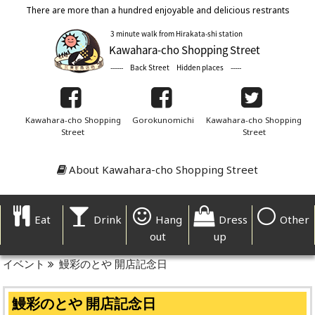
There are more than a hundred enjoyable and delicious restrants
Kawahara-cho Shopping
Gorokunomichi
Kawahara-cho Shopping
Street
Street
About Kawahara-cho Shopping Street
Eat
Drink
Hang
Dress
Other
out
up
イベント
鰻彩のとや 開店記念日
鰻彩のとや 開店記念日