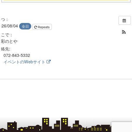
いつ：
026/08/04
全日
Repeats
どこで：
鰻彩のとや
連絡先:
072-843-5332
イベントのWebサイト