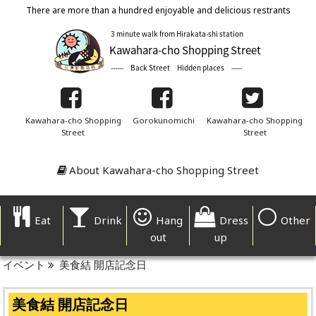
There are more than a hundred enjoyable and delicious restrants
Kawahara-cho Shopping
Gorokunomichi
Kawahara-cho Shopping
Street
Street
About Kawahara-cho Shopping Street
Eat
Drink
Hang
Dress
Other
out
up
イベント
美食結 開店記念日
美食結 開店記念日