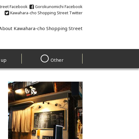
treet
Facebook
Gorokunomichi
Facebook
Kawahara-cho Shopping Street
Twitter
About Kawahara-cho Shopping Street
 up
Other