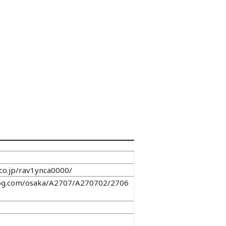
i.co.jp/rav1ynca0000/
log.com/osaka/A2707/A270702/2706