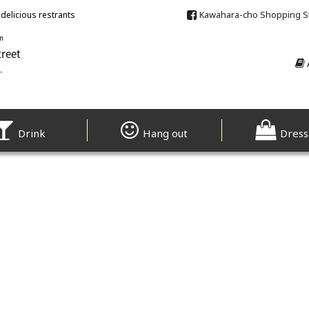
Kawahara-cho Shopping S
delicious restrants
Drink
Hang out
Dress