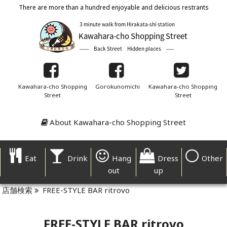
There are more than a hundred enjoyable and delicious restrants
Kawahara-cho Shopping
Gorokunomichi
Kawahara-cho Shopping
Street
Street
About Kawahara-cho Shopping Street
Eat
Drink
Hang
Dress
Other
out
up
店舗検索
FREE-STYLE BAR ritrovo
FREE-STYLE BAR ritrovo